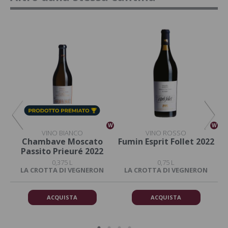
W
W
W
VINO BIANCO
VINO ROSSO
Chambave Moscato
Fumin Esprit Follet 2022
Passito Prieuré 2022
0,375 L
0,75 L
LA CROTTA DI VEGNERON
LA CROTTA DI VEGNERON
ACQUISTA
ACQUISTA