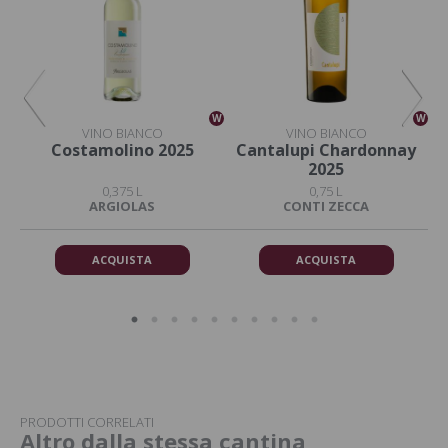
W
W
W
VINO BIANCO
VINO BIANCO
Costamolino 2025
Cantalupi Chardonnay
2025
0,375 L
0,75 L
ARGIOLAS
CONTI ZECCA
ACQUISTA
ACQUISTA
PRODOTTI CORRELATI
Altro dalla stessa cantina