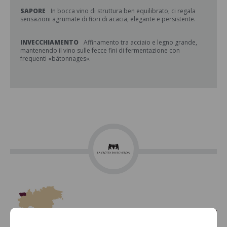
SAPORE
In bocca vino di struttura ben equilibrato, ci regala
sensazioni agrumate di fiori di acacia, elegante e persistente.
INVECCHIAMENTO
Affinamento tra acciaio e legno grande,
mantenendo il vino sulle fecce fini di fermentazione con
frequenti «bâtonnages».