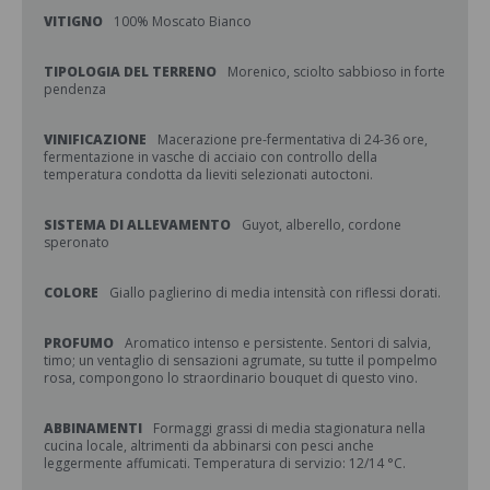
VITIGNO
100% Moscato Bianco
TIPOLOGIA DEL TERRENO
Morenico, sciolto sabbioso in forte
pendenza
VINIFICAZIONE
Macerazione pre-fermentativa di 24-36 ore,
fermentazione in vasche di acciaio con controllo della
temperatura condotta da lieviti selezionati autoctoni.
SISTEMA DI ALLEVAMENTO
Guyot, alberello, cordone
speronato
COLORE
Giallo paglierino di media intensità con riflessi dorati.
PROFUMO
Aromatico intenso e persistente. Sentori di salvia,
timo; un ventaglio di sensazioni agrumate, su tutte il pompelmo
rosa, compongono lo straordinario bouquet di questo vino.
ABBINAMENTI
Formaggi grassi di media stagionatura nella
cucina locale, altrimenti da abbinarsi con pesci anche
leggermente affumicati. Temperatura di servizio: 12/14 °C.