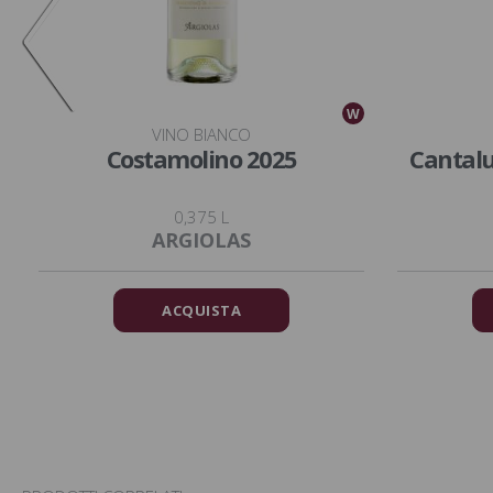
W
W
VINO BIANCO
Costamolino 2025
Cantal
0,375 L
ARGIOLAS
ACQUISTA