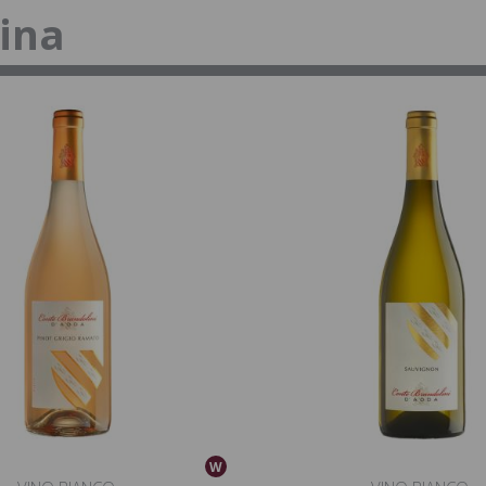
tina
W