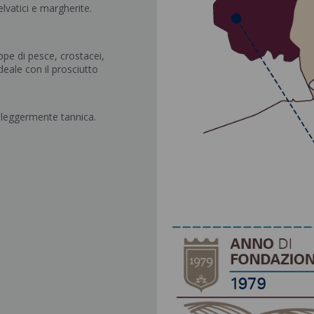
elvatici e margherite.
uppe di pesce, crostacei,
eale con il prosciutto
e leggermente tannica.