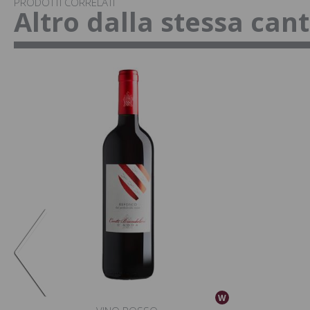
PRODOTTI CORRELATI
Altro dalla stessa can
W
W