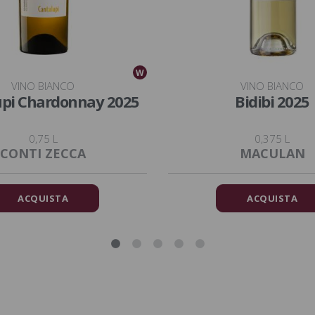
W
VINO BIANCO
VINO BIANCO
upi Chardonnay 2025
Bidibi 2025
0,75 L
0,375 L
CONTI ZECCA
MACULAN
ACQUISTA
ACQUISTA