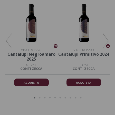
W
W
W
VINO ROSSO
VINO ROSSO
o
Cantalupi Negroamaro
Cantalupi Primitivo 2024
C
2025
0,375 L
0,375 L
DA
CONTI ZECCA
CONTI ZECCA
ACQUISTA
ACQUISTA