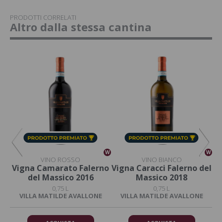
PRODOTTI CORRELATI
Altro dalla stessa cantina
W
W
W
VINO ROSSO
VINO BIANCO
del
Vigna Camarato Falerno
Vigna Caracci Falerno del
D
del Massico 2016
Massico 2018
0,75 L
0,75 L
E
VILLA MATILDE AVALLONE
VILLA MATILDE AVALLONE