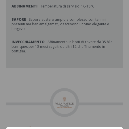
ABBINAMENTI
Temperatura di servizio: 16-18°C
SAPORE
Sapore austero ampio e complesso con tannini
presenti ma ben amalgamati, descrivono un vino elegante e
longevo.
INVECCHIAMENTO
Affinamento in botti di rovere da 35 hl e
barriques per 18 mesi seguiti da altri 12 di affinamento in
bottiglia.