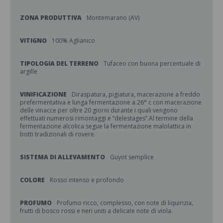
ZONA PRODUTTIVA
Montemarano (AV)
VITIGNO
100% Aglianico
TIPOLOGIA DEL TERRENO
Tufaceo con buona percentuale di
argille
VINIFICAZIONE
Diraspatura, pigiatura, macerazione a freddo
prefermentativa e lunga fermentazione a 26° c con macerazione
delle vinacce per oltre 20 giorni durante i quali vengono
effettuati numerosi rimontaggi e “delestages”.Al termine della
fermentazione alcolica segue la fermentazione malolattica in
botti tradizionali di rovere.
SISTEMA DI ALLEVAMENTO
Guyot semplice
COLORE
Rosso intenso e profondo
PROFUMO
Profumo ricco, complesso, con note di liquirizia,
frutti di bosco rossi e neri uniti a delicate note di viola.