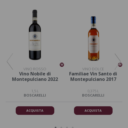
W
W
W
VINO ROSSO
VINO DOLCE
Vino Nobile di
Familiae Vin Santo di
So
Montepulciano 2022
Montepulciano 2017
M
1,5 L
0,375 L
BOSCARELLI
BOSCARELLI
ACQUISTA
ACQUISTA