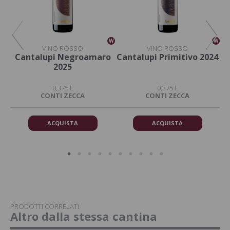
W
W
W
VINO ROSSO
VINO ROSSO
o
Cantalupi Negroamaro
Cantalupi Primitivo 2024
C
2025
0,375 L
0,375 L
DA
CONTI ZECCA
CONTI ZECCA
ACQUISTA
ACQUISTA
PRODOTTI CORRELATI
Altro dalla stessa cantina