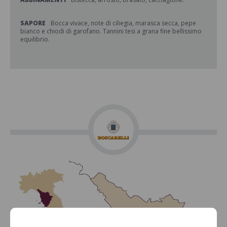
SAPORE
Bocca vivace, note di ciliegia, marasca secca, pepe
bianco e chiodi di garofano. Tannini tesi a grana fine bellissimo
equilibrio.