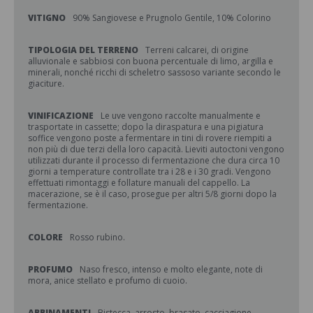
VITIGNO
90% Sangiovese e Prugnolo Gentile, 10% Colorino
TIPOLOGIA DEL TERRENO
Terreni calcarei, di origine
alluvionale e sabbiosi con buona percentuale di limo, argilla e
minerali, nonché ricchi di scheletro sassoso variante secondo le
giaciture.
VINIFICAZIONE
Le uve vengono raccolte manualmente e
trasportate in cassette; dopo la diraspatura e una pigiatura
soffice vengono poste a fermentare in tini di rovere riempiti a
non più di due terzi della loro capacità. Lieviti autoctoni vengono
utilizzati durante il processo di fermentazione che dura circa 10
giorni a temperature controllate tra i 28 e i 30 gradi. Vengono
effettuati rimontaggi e follature manuali del cappello. La
macerazione, se è il caso, prosegue per altri 5/8 giorni dopo la
fermentazione.
COLORE
Rosso rubino.
PROFUMO
Naso fresco, intenso e molto elegante, note di
mora, anice stellato e profumo di cuoio.
ABBINAMENTI
Bistecca, arrosto, brasato, cacciagione.