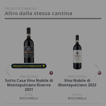
PRODOTTI CORRELATI
Altro dalla stessa cantina
W
W
W
VINO ROSSO
VINO ROSSO
Sotto Casa Vino Nobile di
Vino Nobile di
Montepulciano Riserva
Montepulciano 2023
M
2021
0,75 L
0,375 L
BOSCARELLI
BOSCARELLI