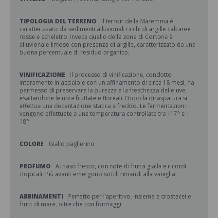
TIPOLOGIA DEL TERRENO
Il terroir della Maremma è
caratterizzato da sedimenti alluvionali ricchi di argille calcaree
rosse e scheletro. Invece quello della zona di Cortona è
alluvionale limoso con presenza di argille, caratterizzato da una
buona percentuale di residuo organico.
VINIFICAZIONE
Il processo di vinificazione, condotto
interamente in acciaio e con un affinamento di circa 18 mesi, ha
permesso di preservare la purezza e la freschezza delle uve,
esaltandone le note fruttate e floreali. Dopo la diraspatura si
effettua una decantazione statica a freddo. Le fermentazioni
vengono effettuate a una temperatura controllata tra i 17° e i
18°.
COLORE
Giallo paglierino
PROFUMO
Al naso fresco, con note di frutta gialla e ricordi
tropicali. Più avanti emergono sottili rimandi alla vaniglia
ABBINAMENTI
Perfetto per l’aperitivo, insieme a crostacei e
frutti di mare, oltre che con formaggi.