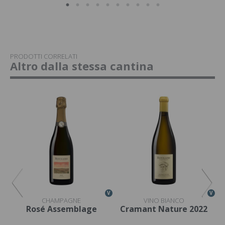
PRODOTTI CORRELATI
Altro dalla stessa cantina
V
V
V
CHAMPAGNE
VINO BIANCO
Rosé Assemblage
Cramant Nature 2022
L