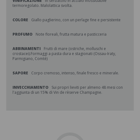
VINIFICAZIONE
In serbatoio in acciaio inossidabile
termoregolato. Malolattica svolta.
COLORE
Giallo paglierino, con un perlage fine e persistente
PROFUMO
Note floreali, frutta matura e pasticceria
ABBINAMENTI
Frutti di mare (ostriche, molluschi e
crostacei).Formaggi a pasta dura e stagionati (Ossau-Iraty,
Parmigiano, Comté)
SAPORE
Corpo cremoso, intenso, finale fresco e minerale.
INVECCHIAMENTO
Sui propri lieviti per almeno 48 mesi con
l'aggiunta di un 15% di Vin de rèserve Champagne.