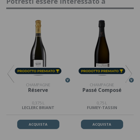
Potresti essere interessato a
V
V
V
CHAMPAGNE
CHAMPAGNE
Réserve
Passé Composé
0,375 L
0,75 L
LECLERC BRIANT
FUMEY-TASSIN
ACQUISTA
ACQUISTA