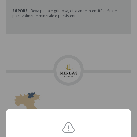
SAPORE
Beva piena e grintosa, di grande intensità e, finale
piacevolmente minerale e persistente.