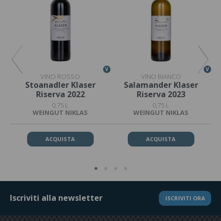
V
V
V
VINO ROSSO
VINO BIANCO
Stoanadler Klaser
Salamander Klaser
Riserva 2022
Riserva 2023
0,75 L
0,75 L
WEINGUT NIKLAS
WEINGUT NIKLAS
ACQUISTA
ACQUISTA
Iscriviti alla newsletter
ISCRIVITI ORA