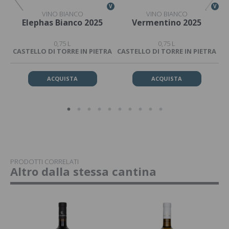
V
V
V
VINO BIANCO
VINO BIANCO
25
Elephas Bianco 2025
Vermentino 2025
0,75 L
0,75 L
CASTELLO DI TORRE IN PIETRA
CASTELLO DI TORRE IN PIETRA
CA
ACQUISTA
ACQUISTA
PRODOTTI CORRELATI
Altro dalla stessa cantina