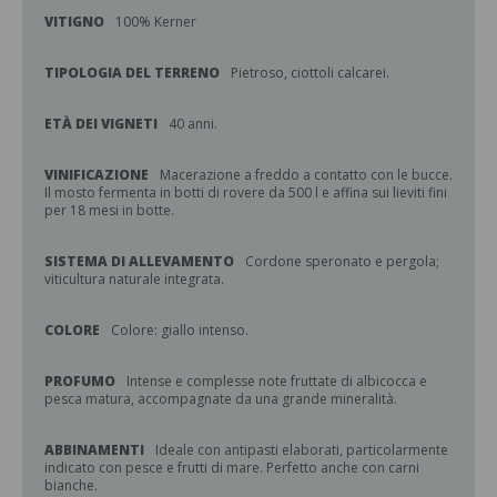
VITIGNO
100% Kerner
TIPOLOGIA DEL TERRENO
Pietroso, ciottoli calcarei.
ETÀ DEI VIGNETI
40 anni.
VINIFICAZIONE
Macerazione a freddo a contatto con le bucce.
Il mosto fermenta in botti di rovere da 500 l e affina sui lieviti fini
per 18 mesi in botte.
SISTEMA DI ALLEVAMENTO
Cordone speronato e pergola;
viticultura naturale integrata.
COLORE
Colore: giallo intenso.
PROFUMO
Intense e complesse note fruttate di albicocca e
pesca matura, accompagnate da una grande mineralità.
ABBINAMENTI
Ideale con antipasti elaborati, particolarmente
indicato con pesce e frutti di mare. Perfetto anche con carni
bianche.