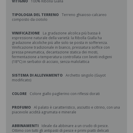
VITIGNO
100% Ribolla Gialla
TIPOLOGIA DEL TERRENO
Terreno ghiaioso-calcareo
composto da ciotolo
VINIFICAZIONE
La gradazione alcolica più bassa è
espressione naturale della varietà: la Ribolla Gialla ha
gradazione alcoliche più alte solo se posta in sofferenza.
Vinificazione tradizionale in bianco, pressatura soffice con
pressa pneumatica, decantazione statica dei mosti,
fermentazione a temperatura controllata con lieviti indigeni
(18°C) in serbatoi di acciaio, senza malolattica
SISTEMA DI ALLEVAMENTO
Archetto singolo (Guyot
modificato)
COLORE
Colore giallo paglierino con riflessi dorati
PROFUMO
Al palato è caratteristico, asciutto e citrino, con una
piacevole acidità agrumata e minerale
ABBINAMENTI
Ideale da abbinare a un crudo di pesce.
Ottimo con tutti gli antipasti di pesce e primi piatti delicati