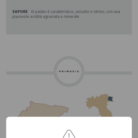
SAPORE
Al palato è caratteristico, asciutto e citrino, con una
piacevole acidità agrumata e minerale