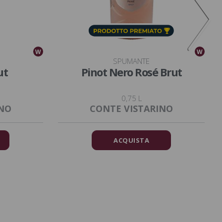
W
W
SPUMANTE
ut
Pinot Nero Rosé Brut
0,75 L
INO
CONTE VISTARINO
ACQUISTA