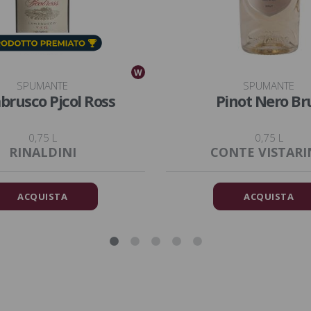
W
SPUMANTE
SPUMANTE
rusco Pjcol Ross
Pinot Nero Br
0,75 L
0,75 L
RINALDINI
CONTE VISTAR
ACQUISTA
ACQUISTA