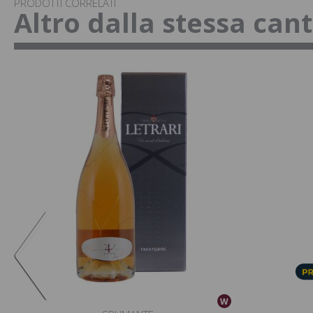
PRODOTTI CORRELATI
Altro dalla stessa can
W
W