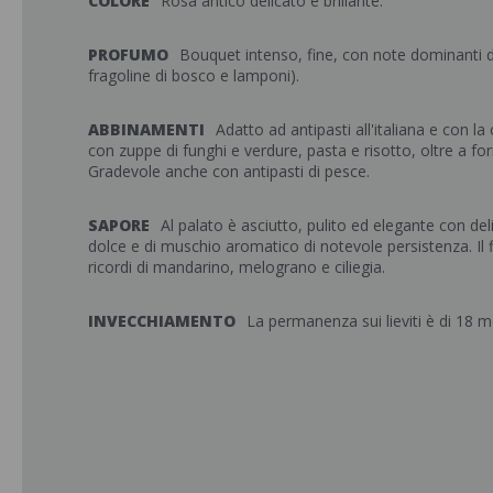
COLORE
Rosa antico delicato e brillante.
PROFUMO
Bouquet intenso, fine, con note dominanti di p
fragoline di bosco e lamponi).
ABBINAMENTI
Adatto ad antipasti all'italiana e con la
con zuppe di funghi e verdure, pasta e risotto, oltre a fo
Gradevole anche con antipasti di pesce.
SAPORE
Al palato è asciutto, pulito ed elegante con de
dolce e di muschio aromatico di notevole persistenza. Il 
ricordi di mandarino, melograno e ciliegia.
INVECCHIAMENTO
La permanenza sui lieviti è di 18 m