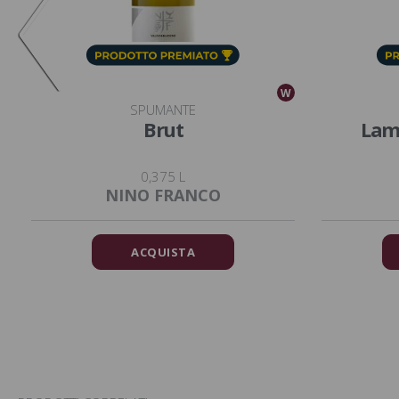
W
W
SPUMANTE
Brut
Lamb
0,375 L
NINO FRANCO
ACQUISTA