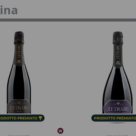
tina
W