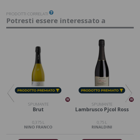
PRODOTTI CORRELATI
Potresti essere interessato a
W
W
W
SPUMANTE
SPUMANTE
Brut
Lambrusco Pjcol Ross
4 
0,375 L
0,75 L
NINO FRANCO
RINALDINI