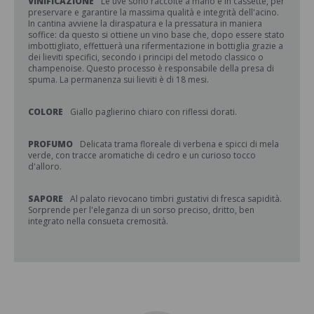
VINIFICAZIONE
Le uve sono raccolte a mano e in cassette, per
preservare e garantire la massima qualità e integrità dell'acino.
In cantina avviene la diraspatura e la pressatura in maniera
soffice: da questo si ottiene un vino base che, dopo essere stato
imbottigliato, effettuerà una rifermentazione in bottiglia grazie a
dei lieviti specifici, secondo i principi del metodo classico o
champenoise. Questo processo è responsabile della presa di
spuma. La permanenza sui lieviti è di 18 mesi.
COLORE
Giallo paglierino chiaro con riflessi dorati.
PROFUMO
Delicata trama floreale di verbena e spicci di mela
verde, con tracce aromatiche di cedro e un curioso tocco
d'alloro.
SAPORE
Al palato rievocano timbri gustativi di fresca sapidità.
Sorprende per l'eleganza di un sorso preciso, dritto, ben
integrato nella consueta cremosità.