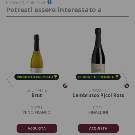
PRODOTTI CORRELATI
Potresti essere interessato a
W
W
W
SPUMANTE
SPUMANTE
ce
Brut
Lambrusco Pjcol Ross
0,375 L
0,75 L
NINO FRANCO
RINALDINI
ACQUISTA
ACQUISTA