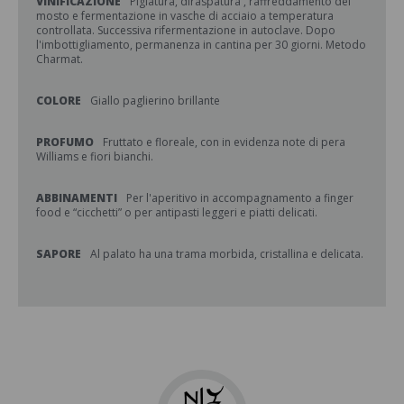
VINIFICAZIONE
Pigiatura, diraspatura , raffreddamento del
mosto e fermentazione in vasche di acciaio a temperatura
controllata. Successiva rifermentazione in autoclave. Dopo
l'imbottigliamento, permanenza in cantina per 30 giorni. Metodo
Charmat.
COLORE
Giallo paglierino brillante
PROFUMO
Fruttato e floreale, con in evidenza note di pera
Williams e fiori bianchi.
ABBINAMENTI
Per l'aperitivo in accompagnamento a finger
food e “cicchetti” o per antipasti leggeri e piatti delicati.
SAPORE
Al palato ha una trama morbida, cristallina e delicata.