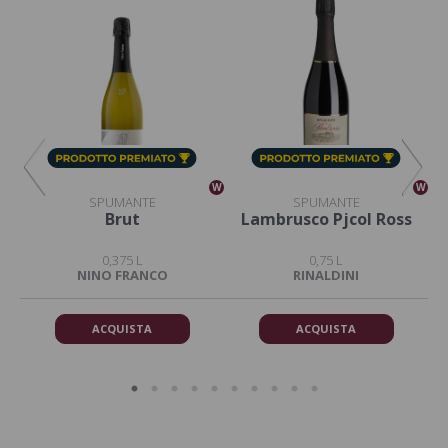
W
W
W
SPUMANTE
SPUMANTE
ce
Brut
Lambrusco Pjcol Ross
0,375 L
0,75 L
NINO FRANCO
RINALDINI
ACQUISTA
ACQUISTA