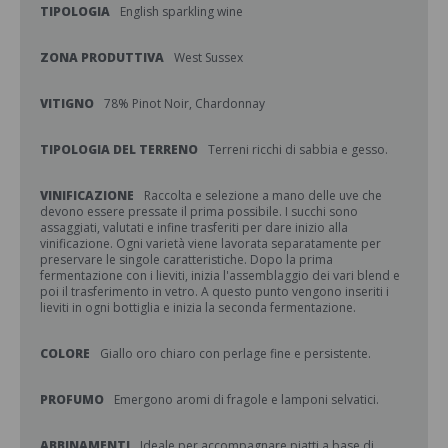
TIPOLOGIA
English sparkling wine
ZONA PRODUTTIVA
West Sussex
VITIGNO
78% Pinot Noir, Chardonnay
TIPOLOGIA DEL TERRENO
Terreni ricchi di sabbia e gesso.
VINIFICAZIONE
Raccolta e selezione a mano delle uve che
devono essere pressate il prima possibile. I succhi sono
assaggiati, valutati e infine trasferiti per dare inizio alla
vinificazione. Ogni varietà viene lavorata separatamente per
preservare le singole caratteristiche. Dopo la prima
fermentazione con i lieviti, inizia l'assemblaggio dei vari blend e
poi il trasferimento in vetro. A questo punto vengono inseriti i
lieviti in ogni bottiglia e inizia la seconda fermentazione.
COLORE
Giallo oro chiaro con perlage fine e persistente.
PROFUMO
Emergono aromi di fragole e lamponi selvatici.
ABBINAMENTI
Ideale per accompagnare piatti a base di