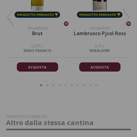
W
W
W
SPUMANTE
SPUMANTE
ce
Brut
Lambrusco Pjcol Ross
0,375 L
0,75 L
NINO FRANCO
RINALDINI
ACQUISTA
ACQUISTA
PRODOTTI CORRELATI
Altro dalla stessa cantina