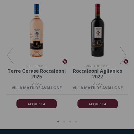
W
W
W
VINO ROSÈ
VINO ROSSO
no
Terre Cerase Roccaleoni
Roccaleoni Aglianico
Co
2025
2022
0,75 L
0,75 L
E
VILLA MATILDE AVALLONE
VILLA MATILDE AVALLONE
ACQUISTA
ACQUISTA