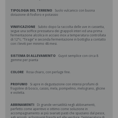
TIPOLOGIA DEL TERRENO
Suolo vulcanico con buona
dotazione di fosforo e potassio
VINIFICAZIONE
Subito dopo la raccolta delle uve in cassetta,
segue una soffice pressatura dei grappoli interi ed una prima
fermentazione alcolica in acciaio inox a temperatura controllata
di 12°c. “Tirage” e seconda fermentazione in bottiglia a contatto
con i lieviti per minimo 48 mesi.
SISTEMA DI ALLEVAMENTO
Guyot semplice con circa 8
gemme per pianta
COLORE
Rosa chiaro, con perlage fine.
PROFUMO
Si apre in degustazione con intensi profumi di
fragoline di bosco, cassis, mela, pompelmo, melograno, glicine
e violetta.
ABBINAMENTI
Di grande versatilità negli abbinamenti,
perfetto come aperitivo e ottimo come soluzione in
accompagnamento ai più svariati pasti che spaziano dal pesce,
agli arrosti, ai formaggi freschi ed alle verdure. Temperatura di