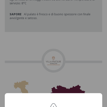
servizio: 8°C
SAPORE
Al palato è fresco e di buono spessore con finale
avvolgente e setoso.