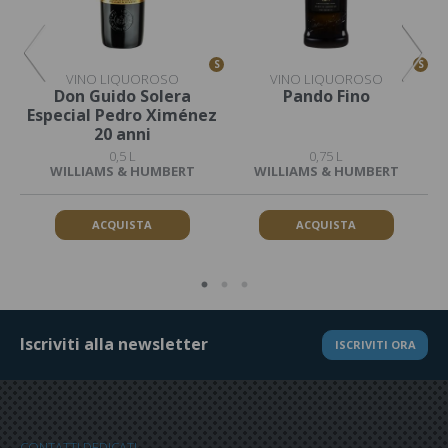
S
S
S
VINO LIQUOROSO
VINO LIQUOROSO
l
Don Guido Solera
Pando Fino
D
Especial Pedro Ximénez
20 anni
0,5 L
0,75 L
WILLIAMS & HUMBERT
WILLIAMS & HUMBERT
ACQUISTA
ACQUISTA
Iscriviti alla newsletter
ISCRIVITI ORA
CONTATTI DEDICATI