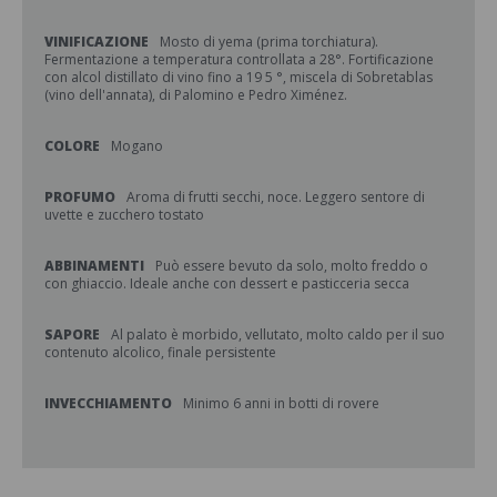
VINIFICAZIONE
Mosto di yema (prima torchiatura).
Fermentazione a temperatura controllata a 28°. Fortificazione
con alcol distillato di vino fino a 19 5 °, miscela di Sobretablas
(vino dell'annata), di Palomino e Pedro Ximénez.
COLORE
Mogano
PROFUMO
Aroma di frutti secchi, noce. Leggero sentore di
uvette e zucchero tostato
ABBINAMENTI
Può essere bevuto da solo, molto freddo o
con ghiaccio. Ideale anche con dessert e pasticceria secca
SAPORE
Al palato è morbido, vellutato, molto caldo per il suo
contenuto alcolico, finale persistente
INVECCHIAMENTO
Minimo 6 anni in botti di rovere