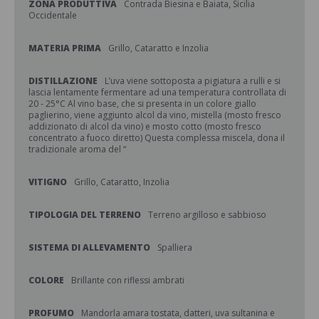
ZONA PRODUTTIVA
Contrada Biesina e Baiata, Sicilia
Occidentale
MATERIA PRIMA
Grillo, Cataratto e Inzolia
DISTILLAZIONE
L’uva viene sottoposta a pigiatura a rulli e si
lascia lentamente fermentare ad una temperatura controllata di
20 - 25°C Al vino base, che si presenta in un colore giallo
paglierino, viene aggiunto alcol da vino, mistella (mosto fresco
addizionato di alcol da vino) e mosto cotto (mosto fresco
concentrato a fuoco diretto) Questa complessa miscela, dona il
tradizionale aroma del “
VITIGNO
Grillo, Cataratto, Inzolia
TIPOLOGIA DEL TERRENO
Terreno argilloso e sabbioso
SISTEMA DI ALLEVAMENTO
Spalliera
COLORE
Brillante con riflessi ambrati
PROFUMO
Mandorla amara tostata, datteri, uva sultanina e