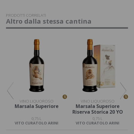
PRODOTTI CORRELATI
Altro dalla stessa cantina
S
S
S
VINO LIQUOROSO
VINO LIQUOROSO
Marsala Superiore
Marsala Superiore
M
Riserva Storica 20 YO
0,75 L
0,75 L
VITO CURATOLO ARINI
VITO CURATOLO ARINI