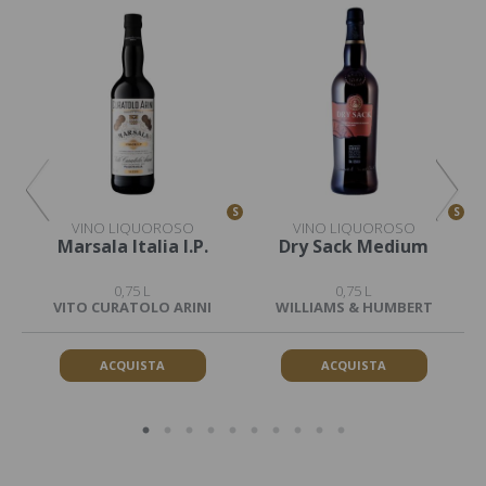
S
S
S
VINO LIQUOROSO
VINO LIQUOROSO
nni
Marsala Italia I.P.
Dry Sack Medium
0,75 L
0,75 L
S
VITO CURATOLO ARINI
WILLIAMS & HUMBERT
ACQUISTA
ACQUISTA