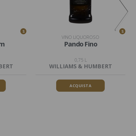
S
S
O
VINO LIQUOROSO
am
Pando Fino
0,75 L
BERT
WILLIAMS & HUMBERT
ACQUISTA