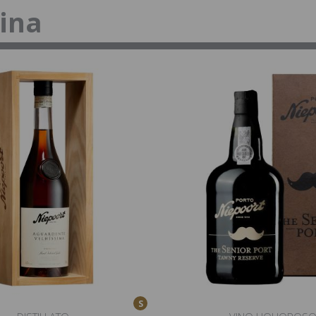
tina
S