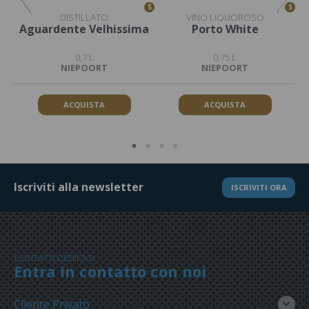
S
S
S
DISTILLATO
VINO LIQUOROSO
Aguardente Velhissima
Porto White
0,7 L
0,75 L
NIEPOORT
NIEPOORT
ACQUISTA
ACQUISTA
Iscriviti alla newsletter
ISCRIVITI ORA
CONTATTI DEDICATI
Entra in contatto con noi
Cliente Privato