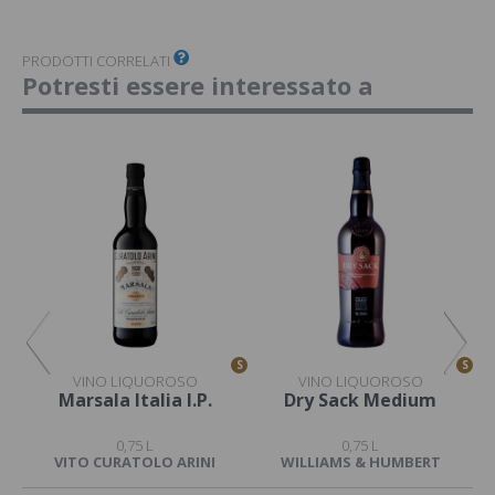
PRODOTTI CORRELATI
Potresti essere interessato a
S
S
S
VINO LIQUOROSO
VINO LIQUOROSO
y
Marsala Italia I.P.
Dry Sack Medium
0,75 L
0,75 L
VITO CURATOLO ARINI
WILLIAMS & HUMBERT