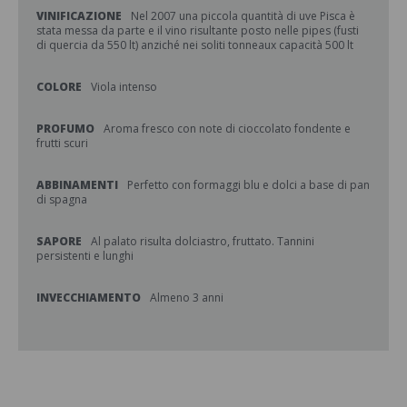
VINIFICAZIONE
Nel 2007 una piccola quantità di uve Pisca è
stata messa da parte e il vino risultante posto nelle pipes (fusti
di quercia da 550 lt) anziché nei soliti tonneaux capacità 500 lt
COLORE
Viola intenso
PROFUMO
Aroma fresco con note di cioccolato fondente e
frutti scuri
ABBINAMENTI
Perfetto con formaggi blu e dolci a base di pan
di spagna
SAPORE
Al palato risulta dolciastro, fruttato. Tannini
persistenti e lunghi
INVECCHIAMENTO
Almeno 3 anni